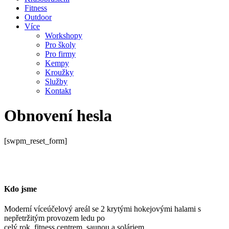
Fitness
Outdoor
Více
Workshopy
Pro školy
Pro firmy
Kempy
Kroužky
Služby
Kontakt
Obnovení hesla
[swpm_reset_form]
Kdo jsme
Moderní víceúčelový areál se 2 krytými hokejovými halami s
nepřetržitým provozem ledu po
celý rok, fitness centrem, saunou a soláriem.