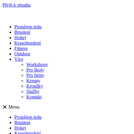
Přejít k obsahu
Pronájem ledu
Bruslení
Hokej
Krasobruslení
Fitness
Outdoor
Více
Workshopy
Pro školy
Pro firmy
Kempy
Kroužky
Služby
Kontakt
Menu
Pronájem ledu
Bruslení
Hokej
Krasobruslení