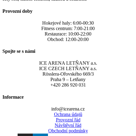
Provozní doby
Hokejové haly: 6:00-00:30
Fitness centrum: 7:00-21:00
Restaurace: 10:00-22:00
Obchod: 12:00-20:00
Spojte se s námi
ICE ARENA LETŇANY a.s.
ICE CZECH LETŇANY a.s.
Rösslera-Ořovského 669/3
Praha 9 – Letňany
+420 286 920 031
Informace
info@icearena.cz
Ochrana údajů
Provozní řád
Návštěvní řád
Obchodní podmínky