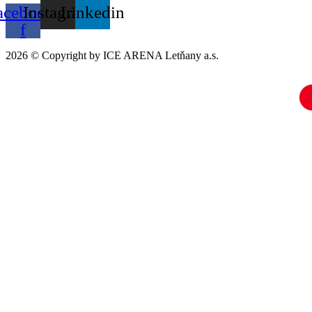
acebook-
Instagram
Linkedin
f
2026 © Copyright by ICE ARENA Letňany a.s.