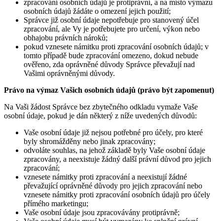
zpracování osobních údajů je protiprávní, a na místo výmazu
osobních údajů žádáte o omezení jejich použití;
Správce již osobní údaje nepotřebuje pro stanovený účel
zpracování, ale Vy je potřebujete pro určení, výkon nebo
obhajobu právních nároků;
pokud vznesete námitku proti zpracování osobních údajů; v
tomto případě bude zpracování omezeno, dokud nebude
ověřeno, zda oprávněné důvody Správce převažují nad
Vašimi oprávněnými důvody.
Právo na výmaz Vašich osobních údajů (právo být zapomenut)
Na Vaši žádost Správce bez zbytečného odkladu vymaže Vaše
osobní údaje, pokud je dán některý z níže uvedených důvodů:
Vaše osobní údaje již nejsou potřebné pro účely, pro které
byly shromážděny nebo jinak zpracovány;
odvoláte souhlas, na jehož základě byly Vaše osobní údaje
zpracovány, a neexistuje žádný další právní důvod pro jejich
zpracování;
vznesete námitky proti zpracování a neexistují žádné
převažující oprávněné důvody pro jejich zpracování nebo
vznesete námitky proti zpracování osobních údajů pro účely
přímého marketingu;
Vaše osobní údaje jsou zpracovávány protiprávně;