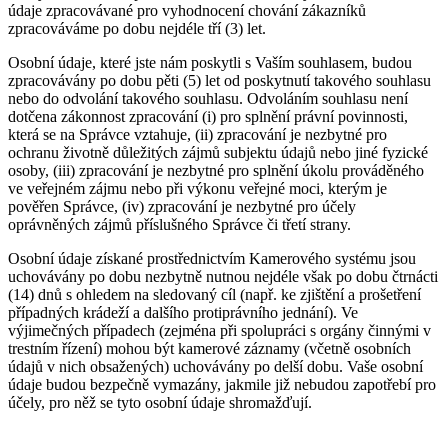
údaje zpracovávané pro vyhodnocení chování zákazníků
zpracováváme po dobu nejdéle tří (3) let.
Osobní údaje, které jste nám poskytli s Vaším souhlasem, budou
zpracovávány po dobu pěti (5) let od poskytnutí takového souhlasu
nebo do odvolání takového souhlasu. Odvoláním souhlasu není
dotčena zákonnost zpracování (i) pro splnění právní povinnosti,
která se na Správce vztahuje, (ii) zpracování je nezbytné pro
ochranu životně důležitých zájmů subjektu údajů nebo jiné fyzické
osoby, (iii) zpracování je nezbytné pro splnění úkolu prováděného
ve veřejném zájmu nebo při výkonu veřejné moci, kterým je
pověřen Správce, (iv) zpracování je nezbytné pro účely
oprávněných zájmů příslušného Správce či třetí strany.
Osobní údaje získané prostřednictvím Kamerového systému jsou
uchovávány po dobu nezbytně nutnou nejdéle však po dobu čtrnácti
(14) dnů s ohledem na sledovaný cíl (např. ke zjištění a prošetření
případných krádeží a dalšího protiprávního jednání). Ve
výjimečných případech (zejména při spolupráci s orgány činnými v
trestním řízení) mohou být kamerové záznamy (včetně osobních
údajů v nich obsažených) uchovávány po delší dobu. Vaše osobní
údaje budou bezpečně vymazány, jakmile již nebudou zapotřebí pro
účely, pro něž se tyto osobní údaje shromažďují.