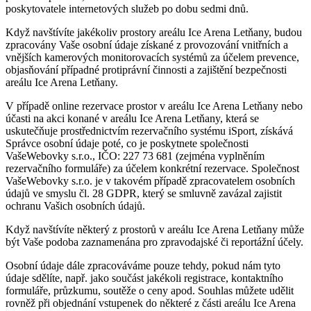
poskytovatele internetových služeb po dobu sedmi dnů.
Když navštívíte jakékoliv prostory areálu Ice Arena Letňany, budou
zpracovány Vaše osobní údaje získané z provozování vnitřních a
vnějších kamerových monitorovacích systémů za účelem prevence,
objasňování případné protiprávní činnosti a zajištění bezpečnosti
areálu Ice Arena Letňany.
V případě online rezervace prostor v areálu Ice Arena Letňany nebo
účasti na akci konané v areálu Ice Arena Letňany, která se
uskutečňuje prostřednictvím rezervačního systému iSport, získává
Správce osobní údaje poté, co je poskytnete společnosti
VašeWebovky s.r.o., IČO: 227 73 681 (zejména vyplněním
rezervačního formuláře) za účelem konkrétní rezervace. Společnost
VašeWebovky s.r.o. je v takovém případě zpracovatelem osobních
údajů ve smyslu čl. 28 GDPR, který se smluvně zavázal zajistit
ochranu Vašich osobních údajů.
Když navštívíte některý z prostorů v areálu Ice Arena Letňany může
být Vaše podoba zaznamenána pro zpravodajské či reportážní účely.
Osobní údaje dále zpracováváme pouze tehdy, pokud nám tyto
údaje sdělíte, např. jako součást jakékoli registrace, kontaktního
formuláře, průzkumu, soutěže o ceny apod. Souhlas můžete udělit
rovněž při objednání vstupenek do některé z části areálu Ice Arena