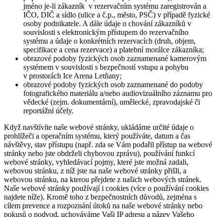
jméno je-li zákazník v rezervačním systému zaregistrován a
IČO, DIČ a sídlo (ulice a č.p., město, PSČ) v případě fyzické
osoby podnikatele. A dále údaje o chování zákazníků v
souvislosti s elektronickým přístupem do rezervačního
systému a údaje o konkrétních rezervacích (druh, objem,
specifikace a cena rezervace) a platební morálce zákazníka;
obrazové podoby fyzických osob zaznamenané kamerovým
systémem v souvislosti s bezpečností vstupu a pohybu
v prostorách Ice Arena Letňany;
obrazové podoby fyzických osob zaznamenané do podoby
fotografického materiálu a/nebo audiovizuálního záznamu pro
vědecké (zejm. dokumentární), umělecké, zpravodajské či
reportážní účely.
Když navštívíte naše webové stránky, ukládáme určité údaje o
prohlížeči a operačním systému, který používáte, datum a čas
návštěvy, stav přístupu (např. zda se Vám podařil přístup na webové
stránky nebo jste obdrželi chybovou zprávu), používání funkcí
webové stránky, vyhledávací pojmy, které jste možná zadali,
webovou stránku, z níž jste na naše webové stránky přišli, a
webovou stránku, na kterou přejdete z našich webových stránek.
Naše webové stránky používají i cookies (více o používání cookies
najdete níže). Kromě toho z bezpečnostních důvodů, zejména s
cílem prevence a rozpoznání útoků na naše webové stránky nebo
pokusů o podvod, uchováváme Vaši IP adresu a název Vašeho