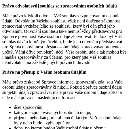
Právo odvolat svůj souhlas se zpracováním osobních údajů
Máte právo kdykoli odvolat Váš souhlas se zpracováním osobních
údajů. Odvoláním Vašeho souhlasu však není dotčena zákonnost
zpracování vycházejícího ze souhlasu, který byl dán před jeho
odvoláním. Odvolání souhlasu také nemusí vždy představovat pro
Správce povinnost Vaše osobní údaje zlikvidovat. Jelikož byl Váš
souhlas dáván k určitým účelům, bude jeho odvolání představovat
pro Správce povinnost přestat osobní údaje zpracovávat pro tento
určitý, Vámi dříve povolený, účel. Vaše osobní údaje tak mohou být
i nadále zpracovávány za účelem, pro který jste Váš souhlas
neodvolali či na základě jiných právních důvodů.
Právo na přístup k Vašim osobním údajům
Máte právo získat od Správce informaci (potvrzení), zda jsou Vaše
osobní údaje zpracovávány či nikoli. Pokud Správce osobní údaje
subjektu údajů zpracovává, máte právo Vaše osobní údaje získat a
dále máte právo na následující informace:
účel zpracování;
kategorie zpracovávaných osobních údajů;
příjemci nebo kategorie příjemců, kterým Vaše osobní údaje
byly nebo budou zpřístupněny;
doba, po kterou budou Vaše osobní údaje uloženy;