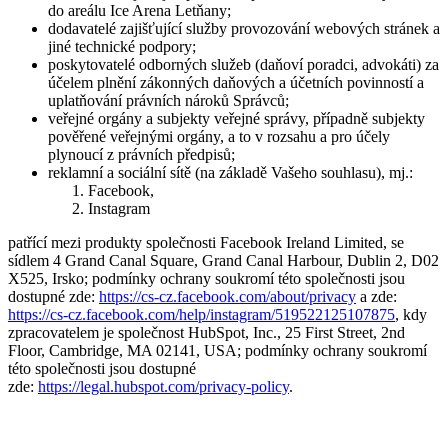
do areálu Ice Arena Letňany;
dodavatelé zajišťující služby provozování webových stránek a
jiné technické podpory;
poskytovatelé odborných služeb (daňoví poradci, advokáti) za
účelem plnění zákonných daňových a účetních povinností a
uplatňování právních nároků Správců;
veřejné orgány a subjekty veřejné správy, případně subjekty
pověřené veřejnými orgány, a to v rozsahu a pro účely
plynoucí z právních předpisů;
reklamní a sociální sítě (na základě Vašeho souhlasu), mj.:
Facebook,
Instagram
patřící mezi produkty společnosti Facebook Ireland Limited, se
sídlem 4 Grand Canal Square, Grand Canal Harbour, Dublin 2, D02
X525, Irsko; podmínky ochrany soukromí této společnosti jsou
dostupné zde:
https://cs-cz.facebook.com/about/privacy
a zde:
https://cs-cz.facebook.com/help/instagram/519522125107875
, kdy
zpracovatelem je společnost HubSpot, Inc., 25 First Street, 2nd
Floor, Cambridge, MA 02141, USA; podmínky ochrany soukromí
této společnosti jsou dostupné
zde:
https://legal.hubspot.com/privacy-policy
.