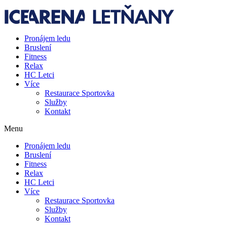
Přejít
k
obsahu
Pronájem ledu
Bruslení
Fitness
Relax
HC Letci
Více
Restaurace Sportovka
Služby
Kontakt
Menu
Pronájem ledu
Bruslení
Fitness
Relax
HC Letci
Více
Restaurace Sportovka
Služby
Kontakt