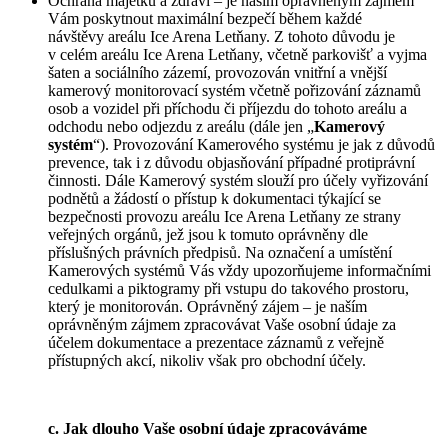
Ochrana majetku a zdraví – je naším oprávněným zájmem
Vám poskytnout maximální bezpečí během každé
návštěvy areálu Ice Arena Letňany. Z tohoto důvodu je
v celém areálu Ice Arena Letňany, včetně parkovišť a vyjma
šaten a sociálního zázemí, provozován vnitřní a vnější
kamerový monitorovací systém včetně pořizování záznamů
osob a vozidel při příchodu či příjezdu do tohoto areálu a
odchodu nebo odjezdu z areálu (dále jen „
Kamerový
systém
“). Provozování Kamerového systému je jak z důvodů
prevence, tak i z důvodu objasňování případné protiprávní
činnosti. Dále Kamerový systém slouží pro účely vyřizování
podnětů a žádostí o přístup k dokumentaci týkající se
bezpečnosti provozu areálu Ice Arena Letňany ze strany
veřejných orgánů, jež jsou k tomuto oprávněny dle
příslušných právních předpisů. Na označení a umístění
Kamerových systémů Vás vždy upozorňujeme informačními
cedulkami a piktogramy při vstupu do takového prostoru,
který je monitorován. Oprávněný zájem – je naším
oprávněným zájmem zpracovávat Vaše osobní údaje za
účelem dokumentace a prezentace záznamů z veřejně
přístupných akcí, nikoliv však pro obchodní účely.
c. Jak dlouho Vaše osobní údaje zpracováváme