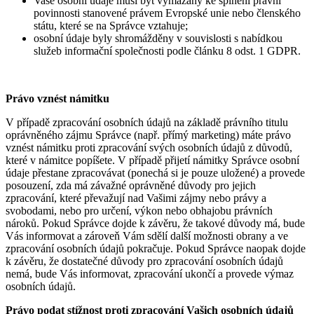
Vaše osobní údaje musí být vymazány ke splnění právní
povinnosti stanovené právem Evropské unie nebo členského
státu, které se na Správce vztahuje;
osobní údaje byly shromážděny v souvislosti s nabídkou
služeb informační společnosti podle článku 8 odst. 1 GDPR.
Právo vznést námitku
V případě zpracování osobních údajů na základě právního titulu
oprávněného zájmu Správce (např. přímý marketing) máte právo
vznést námitku proti zpracování svých osobních údajů z důvodů,
které v námitce popíšete. V případě přijetí námitky Správce osobní
údaje přestane zpracovávat (ponechá si je pouze uložené) a provede
posouzení, zda má závažné oprávněné důvody pro jejich
zpracování, které převažují nad Vašimi zájmy nebo právy a
svobodami, nebo pro určení, výkon nebo obhajobu právních
nároků. Pokud Správce dojde k závěru, že takové důvody má, bude
Vás informovat a zároveň Vám sdělí další možnosti obrany a ve
zpracování osobních údajů pokračuje. Pokud Správce naopak dojde
k závěru, že dostatečné důvody pro zpracování osobních údajů
nemá, bude Vás informovat, zpracování ukončí a provede výmaz
osobních údajů.
Právo podat stížnost proti zpracování Vašich osobních údajů