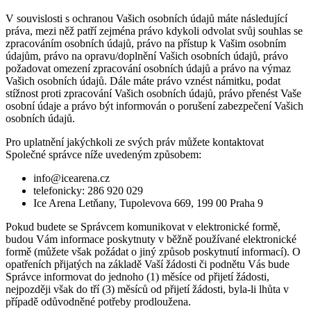
V souvislosti s ochranou Vašich osobních údajů máte následující
práva, mezi něž patří zejména právo kdykoli odvolat svůj souhlas se
zpracováním osobních údajů, právo na přístup k Vašim osobním
údajům, právo na opravu/doplnění Vašich osobních údajů, právo
požadovat omezení zpracování osobních údajů a právo na výmaz
Vašich osobních údajů. Dále máte právo vznést námitku, podat
stížnost proti zpracování Vašich osobních údajů, právo přenést Vaše
osobní údaje a právo být informován o porušení zabezpečení Vašich
osobních údajů.
Pro uplatnění jakýchkoli ze svých práv můžete kontaktovat
Společné správce níže uvedeným způsobem:
info@icearena.cz
telefonicky: 286 920 029
Ice Arena Letňany, Tupolevova 669, 199 00 Praha 9
Pokud budete se Správcem komunikovat v elektronické formě,
budou Vám informace poskytnuty v běžně používané elektronické
formě (můžete však požádat o jiný způsob poskytnutí informací). O
opatřeních přijatých na základě Vaší žádosti či podnětu Vás bude
Správce informovat do jednoho (1) měsíce od přijetí žádosti,
nejpozději však do tří (3) měsíců od přijetí žádosti, byla-li lhůta v
případě odůvodněné potřeby prodloužena.