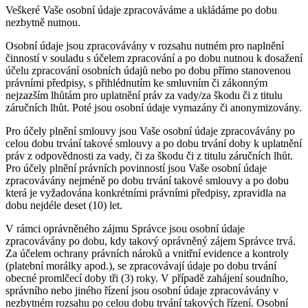
Veškeré Vaše osobní údaje zpracováváme a ukládáme po dobu
nezbytně nutnou.
Osobní údaje jsou zpracovávány v rozsahu nutném pro naplnění
činností v souladu s účelem zpracování a po dobu nutnou k dosažení
účelu zpracování osobních údajů nebo po dobu přímo stanovenou
právními předpisy, s přihlédnutím ke smluvním či zákonným
nejzazším lhůtám pro uplatnění práv za vady/za škodu či z titulu
záručních lhůt. Poté jsou osobní údaje vymazány či anonymizovány.
Pro účely plnění smlouvy jsou Vaše osobní údaje zpracovávány po
celou dobu trvání takové smlouvy a po dobu trvání doby k uplatnění
práv z odpovědnosti za vady, či za škodu či z titulu záručních lhůt.
Pro účely plnění právních povinností jsou Vaše osobní údaje
zpracovávány nejméně po dobu trvání takové smlouvy a po dobu
která je vyžadována konkrétními právními předpisy, zpravidla na
dobu nejdéle deset (10) let.
V rámci oprávněného zájmu Správce jsou osobní údaje
zpracovávány po dobu, kdy takový oprávněný zájem Správce trvá.
Za účelem ochrany právních nároků a vnitřní evidence a kontroly
(platební morálky apod.), se zpracovávají údaje po dobu trvání
obecné promlčecí doby tři (3) roky. V případě zahájení soudního,
správního nebo jiného řízení jsou osobní údaje zpracovávány v
nezbytném rozsahu po celou dobu trvání takových řízení. Osobní