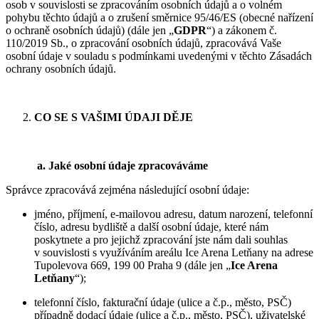
osob v souvislosti se zpracováním osobních údajů a o volném
pohybu těchto údajů a o zrušení směrnice 95/46/ES (obecné nařízení
o ochraně osobních údajů) (dále jen „
GDPR
“) a zákonem č.
110/2019 Sb., o zpracování osobních údajů, zpracovává Vaše
osobní údaje v souladu s podmínkami uvedenými v těchto Zásadách
ochrany osobních údajů.
CO SE S VAŠIMI ÚDAJI DĚJE
a.
Jaké osobní údaje zpracováváme
Správce zpracovává zejména následující osobní údaje:
jméno, příjmení, e-mailovou adresu, datum narození, telefonní
číslo, adresu bydliště a další osobní údaje, které nám
poskytnete a pro jejichž zpracování jste nám dali souhlas
v souvislosti s využíváním areálu Ice Arena Letňany na adrese
Tupolevova 669, 199 00 Praha 9 (dále jen „
Ice Arena
Letňany
“);
telefonní číslo, fakturační údaje (ulice a č.p., město, PSČ)
případně dodací údaje (ulice a č.p., město, PSČ), uživatelské