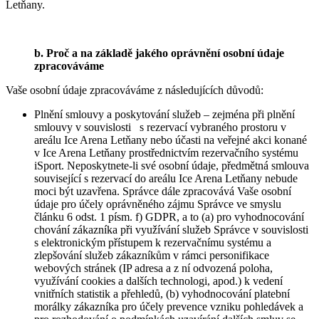
Letňany.
b. Proč a na základě jakého oprávnění osobní údaje
zpracováváme
Vaše osobní údaje zpracováváme z následujících důvodů:
Plnění smlouvy a poskytování služeb – zejména při plnění
smlouvy v souvislosti s rezervací vybraného prostoru v
areálu Ice Arena Letňany nebo účasti na veřejné akci konané
v Ice Arena Letňany prostřednictvím rezervačního systému
iSport. Neposkytnete-li své osobní údaje, předmětná smlouva
související s rezervací do areálu Ice Arena Letňany nebude
moci být uzavřena. Správce dále zpracovává Vaše osobní
údaje pro účely oprávněného zájmu Správce ve smyslu
článku 6 odst. 1 písm. f) GDPR, a to (a) pro vyhodnocování
chování zákazníka při využívání služeb Správce v souvislosti
s elektronickým přístupem k rezervačnímu systému a
zlepšování služeb zákazníkům v rámci personifikace
webových stránek (IP adresa a z ní odvozená poloha,
využívání cookies a dalších technologi, apod.) k vedení
vnitřních statistik a přehledů, (b) vyhodnocování platební
morálky zákazníka pro účely prevence vzniku pohledávek a