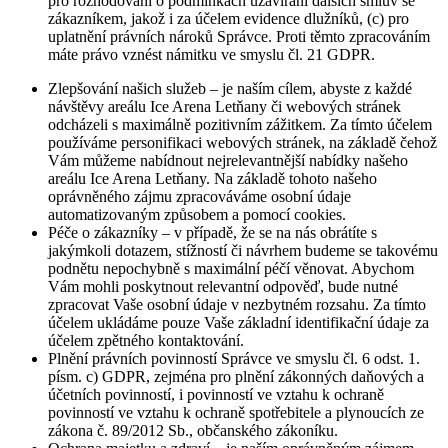
pro rozhodování o podmínkách uzavírání dalších smluv se
zákazníkem, jakož i za účelem evidence dlužníků, (c) pro
uplatnění právních nároků Správce. Proti těmto zpracováním
máte právo vznést námitku ve smyslu čl. 21 GDPR.
Zlepšování našich služeb – je naším cílem, abyste z každé
návštěvy areálu Ice Arena Letňany či webových stránek
odcházeli s maximálně pozitivním zážitkem. Za tímto účelem
používáme personifikaci webových stránek, na základě čehož
Vám můžeme nabídnout nejrelevantnější nabídky našeho
areálu Ice Arena Letňany. Na základě tohoto našeho
oprávněného zájmu zpracováváme osobní údaje
automatizovaným způsobem a pomocí cookies.
Péče o zákazníky – v případě, že se na nás obrátíte s
jakýmkoli dotazem, stížností či návrhem budeme se takovému
podnětu nepochybně s maximální péčí věnovat. Abychom
Vám mohli poskytnout relevantní odpověď, bude nutné
zpracovat Vaše osobní údaje v nezbytném rozsahu. Za tímto
účelem ukládáme pouze Vaše základní identifikační údaje za
účelem zpětného kontaktování.
Plnění právních povinností Správce ve smyslu čl. 6 odst. 1.
písm. c) GDPR, zejména pro plnění zákonných daňových a
účetních povinností, i povinností ve vztahu k ochraně
povinností ve vztahu k ochraně spotřebitele a plynoucích ze
zákona č. 89/2012 Sb., občanského zákoníku.