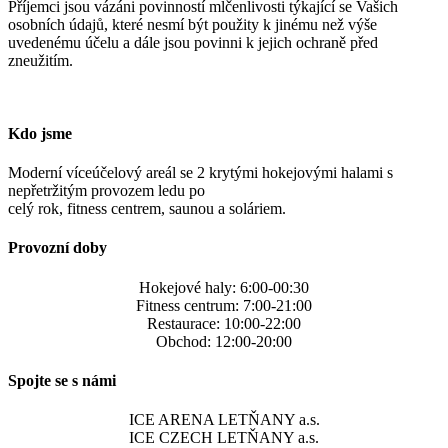
Příjemci jsou vázáni povinností mlčenlivosti týkající se Vašich
osobních údajů, které nesmí být použity k jinému než výše
uvedenému účelu a dále jsou povinni k jejich ochraně před
zneužitím.
Kdo jsme
Moderní víceúčelový areál se 2 krytými hokejovými halami s
nepřetržitým provozem ledu po
celý rok, fitness centrem, saunou a soláriem.
Provozní doby
Hokejové haly: 6:00-00:30
Fitness centrum: 7:00-21:00
Restaurace: 10:00-22:00
Obchod: 12:00-20:00
Spojte se s námi
ICE ARENA LETŇANY a.s.
ICE CZECH LETŇANY a.s.