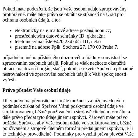
Pokud máte podezření, že jsou Vaše osobní údaje zpracovávány
protiprávně, máte také právo se obrátit se stížností na Úřad pro
ochranu osobních údajů, a to:
elektronicky na e-mailové adrese posta@uoou.cz;
prostřednictvím datové schránky ID: qkbaa2n;
telefonicky na čísle +420 234 665 111; nebo
písemně na adrese Pplk. Sochora 27, 170 00 Praha 7,
případně u jiného příslušného dozorového úřadu v souvislosti se
zpracováním osobních údajů. Pokud se však nechcete okamžitě
obracet na dozorčí orgán, stačí, pokud se ozvete Správci a případné
nesrovnalosti ve zpracování osobních údajů k Vaší spokojenosti
vyřeší.
Právo přenést Vaše osobní údaje
Díky právu na přenositelnost máte možnost za níže uvedených
podmínek získat od Správce Vámi poskytnuté osobní údaje ve
strukturovaném, běžně používaném a strojově čitelném formátu, a
dále právo předat tyto údaje jinému správci. Zároveň máte právo
požádat Správce, aby Vaše osobní údaje ve strukturovaném, běžně
používaném a strojově čitelném formátu předal jinému správci, je-li
to technicky proveditelné. Podmínky pro využití práva převést Vaše